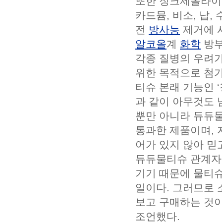
또한 징크제올라
카드뮴, 비소, 납
전
방사능
제거에 
알코올
계
화학
방부
각종 질병의 우려가
위한 목적으로 첨가
티슈 본래 기능인 
과 같이 아무것도 
뿐만 아니라 듀듀
통과한 제품이며,
어가 있지 않아 믿
듀듀물티슈 관계자
기기 때문에 물티
일이다. 그러므로
보고 구매하는 것이
조언했다.