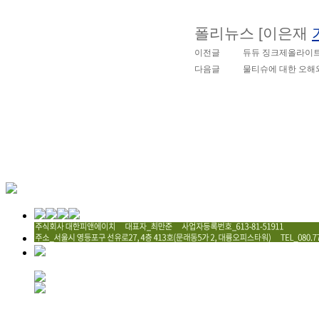
폴리뉴스 [이은재
이전글
듀듀 징크제올라이트 
다음글
물티슈에 대한 오해