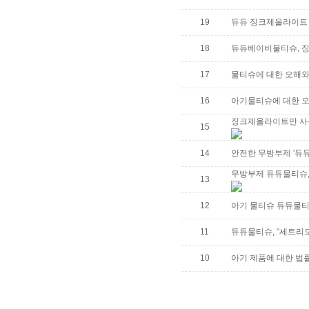
19
듀듀 징크제올라이트 
18
듀듀베이비물티슈, 징
17
물티슈에 대한 오해와
16
아기물티슈에 대한 오
징크제올라이트만 사용
15
14
안전한 무방부제 '듀듀
무방부제 듀듀물티슈,
13
12
아기 물티슈 듀듀물티
11
듀듀물티슈, “세트리
10
아기 제품에 대한 